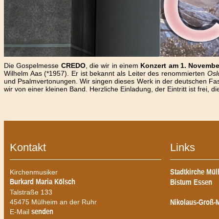
Die Gospelmesse
CREDO
, die wir in einem
Konzert am 1. Novembe
Wilhelm Aas (*1957). Er ist bekannt als Leiter des renommierten
Osl
und Psalmvertonungen. Wir singen dieses Werk in der deutschen Fas
wir von einer kleinen Band. Herzliche Einladung, der Eintritt ist frei,
Kontakt
Links
Kirchenmusiker
Stadtkirche Mü
Burkard Maria Kölsch
Bistum Essen
Talstraße 133
45475 Mülheim an der Ruhr
Nikolaus-Groß-
E-Mail
senden