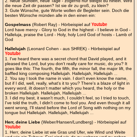
2. Neue Stunden, neue Tage - zögernd nur steigst du hinein. Wird
die neue Zeit dir passen? Ist sie dir zu groß, zu klein?
3. Gute Wünsche, gute Worte wollen dir Begleiter sein. Doch die
besten Wünsche münden alle in den einen ein:
Gospelmass
(Robert Ray) - Hörbeispiel auf
Youtube
Lord have mercy - Glory to God in the highest - I believe in God -
Halleluja, praise the Lord - Holy, holy Lord God of hosts - Lamb of
God
Hallelujah
(Leonard Cohen - aus SHREK) - Hörbeispiel auf
Youtube
1. I've heard there was a secret chord that David played, and it
pleased the Lord, but you don't really care for music, do you? It
goes like this: The fourth, the fifth, the minor fall, the major lift, the
baffled king composing Hallelujah. Hallelujah, Hallelujah ...
2. You say I took the name in vain. I don't even know the name,
but if I did, well, really, what's it to you? There's a blaze of light in
every word, iIt doesn't matter which you heard, the holy or the
broken Hallelujah. Hallelujah, Hallelujah ...
3. I did my best, it wasn't much, I couldn't feel, so I tried to touch,
I've told the truth, I didn't come to fool you. And even though it all
went wrong, I'll stand before the Lord of Song with nothing on my
tongue but Hallelujah. Hallelujah, Hallelujah ...
Herr, deine Liebe
(Weber/Hansen/Lundberg) - Hörbeispiel auf
Youtube
1. Herr, deine Liebe ist wie Gras und Ufer, wie Wind und Weite
und wie ein Zuhaus. Frei sind wir, da zu wohnen und zu gehen,