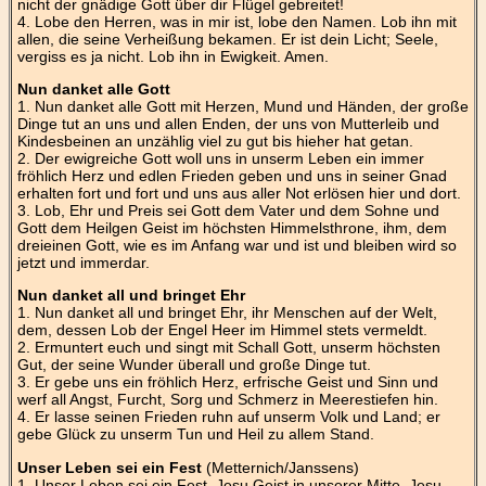
nicht der gnädige Gott über dir Flügel gebreitet!
4. Lobe den Herren, was in mir ist, lobe den Namen. Lob ihn mit
allen, die seine Verheißung bekamen. Er ist dein Licht; Seele,
vergiss es ja nicht. Lob ihn in Ewigkeit. Amen.
Nun danket alle Gott
1. Nun danket alle Gott mit Herzen, Mund und Händen, der große
Dinge tut an uns und allen Enden, der uns von Mutterleib und
Kindesbeinen an unzählig viel zu gut bis hieher hat getan.
2. Der ewigreiche Gott woll uns in unserm Leben ein immer
fröhlich Herz und edlen Frieden geben und uns in seiner Gnad
erhalten fort und fort und uns aus aller Not erlösen hier und dort.
3. Lob, Ehr und Preis sei Gott dem Vater und dem Sohne und
Gott dem Heilgen Geist im höchsten Himmelsthrone, ihm, dem
dreieinen Gott, wie es im Anfang war und ist und bleiben wird so
jetzt und immerdar.
Nun danket all und bringet Ehr
1. Nun danket all und bringet Ehr, ihr Menschen auf der Welt,
dem, dessen Lob der Engel Heer im Himmel stets vermeldt.
2. Ermuntert euch und singt mit Schall Gott, unserm höchsten
Gut, der seine Wunder überall und große Dinge tut.
3. Er gebe uns ein fröhlich Herz, erfrische Geist und Sinn und
werf all Angst, Furcht, Sorg und Schmerz in Meerestiefen hin.
4. Er lasse seinen Frieden ruhn auf unserm Volk und Land; er
gebe Glück zu unserm Tun und Heil zu allem Stand.
Unser Leben sei ein Fest
(Metternich/Janssens)
1. Unser Leben sei ein Fest, Jesu Geist in unserer Mitte, Jesu