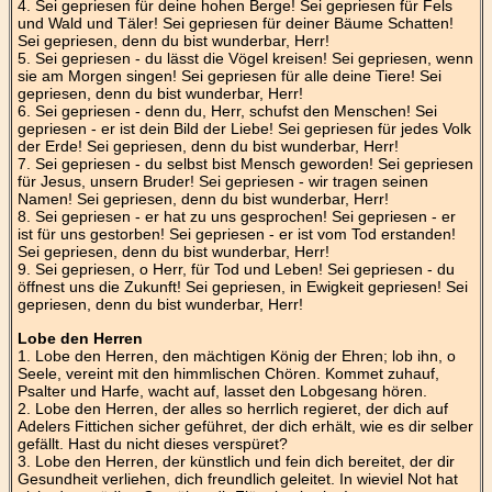
4. Sei gepriesen für deine hohen Berge! Sei gepriesen für Fels
und Wald und Täler! Sei gepriesen für deiner Bäume Schatten!
Sei gepriesen, denn du bist wunderbar, Herr!
5. Sei gepriesen - du lässt die Vögel kreisen! Sei gepriesen, wenn
sie am Morgen singen! Sei gepriesen für alle deine Tiere! Sei
gepriesen, denn du bist wunderbar, Herr!
6. Sei gepriesen - denn du, Herr, schufst den Menschen! Sei
gepriesen - er ist dein Bild der Liebe! Sei gepriesen für jedes Volk
der Erde! Sei gepriesen, denn du bist wunderbar, Herr!
7. Sei gepriesen - du selbst bist Mensch geworden! Sei gepriesen
für Jesus, unsern Bruder! Sei gepriesen - wir tragen seinen
Namen! Sei gepriesen, denn du bist wunderbar, Herr!
8. Sei gepriesen - er hat zu uns gesprochen! Sei gepriesen - er
ist für uns gestorben! Sei gepriesen - er ist vom Tod erstanden!
Sei gepriesen, denn du bist wunderbar, Herr!
9. Sei gepriesen, o Herr, für Tod und Leben! Sei gepriesen - du
öffnest uns die Zukunft! Sei gepriesen, in Ewigkeit gepriesen! Sei
gepriesen, denn du bist wunderbar, Herr!
Lobe den Herren
1. Lobe den Herren, den mächtigen König der Ehren; lob ihn, o
Seele, vereint mit den himmlischen Chören. Kommet zuhauf,
Psalter und Harfe, wacht auf, lasset den Lobgesang hören.
2. Lobe den Herren, der alles so herrlich regieret, der dich auf
Adelers Fittichen sicher geführet, der dich erhält, wie es dir selber
gefällt. Hast du nicht dieses verspüret?
3. Lobe den Herren, der künstlich und fein dich bereitet, der dir
Gesundheit verliehen, dich freundlich geleitet. In wieviel Not hat