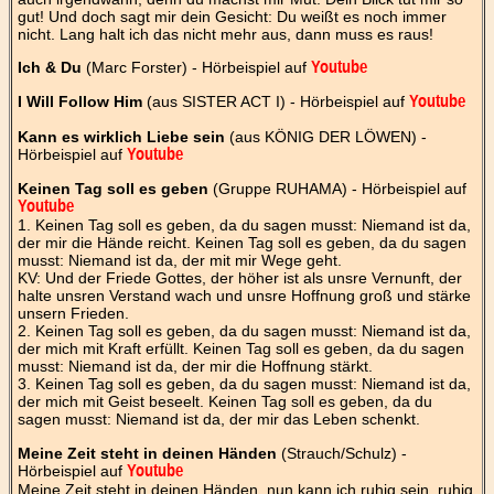
gut! Und doch sagt mir dein Gesicht: Du weißt es noch immer
nicht. Lang halt ich das nicht mehr aus, dann muss es raus!
Ich & Du
(Marc Forster) - Hörbeispiel auf
Youtube
I Will Follow Him
(aus SISTER ACT I) - Hörbeispiel auf
Youtube
Kann es wirklich Liebe sein
(aus KÖNIG DER LÖWEN) -
Hörbeispiel auf
Youtube
Keinen Tag soll es geben
(Gruppe RUHAMA) - Hörbeispiel auf
Youtube
1. Keinen Tag soll es geben, da du sagen musst: Niemand ist da,
der mir die Hände reicht. Keinen Tag soll es geben, da du sagen
musst: Niemand ist da, der mit mir Wege geht.
KV: Und der Friede Gottes, der höher ist als unsre Vernunft, der
halte unsren Verstand wach und unsre Hoffnung groß und stärke
unsern Frieden.
2. Keinen Tag soll es geben, da du sagen musst: Niemand ist da,
der mich mit Kraft erfüllt. Keinen Tag soll es geben, da du sagen
musst: Niemand ist da, der mir die Hoffnung stärkt.
3. Keinen Tag soll es geben, da du sagen musst: Niemand ist da,
der mich mit Geist beseelt. Keinen Tag soll es geben, da du
sagen musst: Niemand ist da, der mir das Leben schenkt.
Meine Zeit steht in deinen Händen
(Strauch/Schulz) -
Hörbeispiel auf
Youtube
Meine Zeit steht in deinen Händen, nun kann ich ruhig sein, ruhig