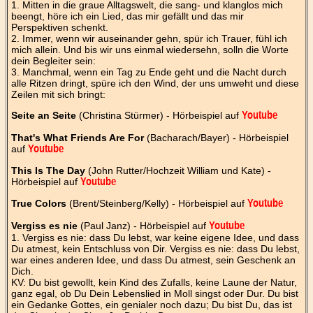
1. Mitten in die graue Alltagswelt, die sang- und klanglos mich
beengt, höre ich ein Lied, das mir gefällt und das mir
Perspektiven schenkt.
2. Immer, wenn wir auseinander gehn, spür ich Trauer, fühl ich
mich allein. Und bis wir uns einmal wiedersehn, solln die Worte
dein Begleiter sein:
3. Manchmal, wenn ein Tag zu Ende geht und die Nacht durch
alle Ritzen dringt, spüre ich den Wind, der uns umweht und diese
Zeilen mit sich bringt:
Seite an Seite
(Christina Stürmer) - Hörbeispiel auf
Youtube
That's What Friends Are For
(Bacharach/Bayer) - Hörbeispiel
auf
Youtube
This Is The Day
(John Rutter/Hochzeit William und Kate) -
Hörbeispiel auf
Youtube
True Colors
(Brent/Steinberg/Kelly) - Hörbeispiel auf
Youtube
Vergiss es nie
(Paul Janz) - Hörbeispiel auf
Youtube
1. Vergiss es nie: dass Du lebst, war keine eigene Idee, und dass
Du atmest, kein Entschluss von Dir. Vergiss es nie: dass Du lebst,
war eines anderen Idee, und dass Du atmest, sein Geschenk an
Dich.
KV: Du bist gewollt, kein Kind des Zufalls, keine Laune der Natur,
ganz egal, ob Du Dein Lebenslied in Moll singst oder Dur. Du bist
ein Gedanke Gottes, ein genialer noch dazu; Du bist Du, das ist