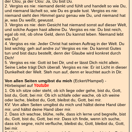
der Clou, ja der Clou: Ja, Du bist Du.
2. Vergiss es nie: niemand denkt und fühlt und handelt so wie Du,
und niemand lächelt so, wie Du es grade tust. Vergiss es nie:
niemand sieht den Himmel ganz genau wie Du, und niemand hat
je, was Du weißt, gewusst.
3. Vergiss es nie: dein Gesicht hat niemand sonst auf dieser Welt,
und solche Augen hast alleine Du. Vergiss es nie: Du bist reich,
egal ob mit, ob ohne Geld, denn Du kannst leben. Niemand lebt
wie Du!
4. Vergiss es nie: Jeder Christ hat seinen Auftrag in der Welt. Du
bist wichtig: geh auf andre zu! Vergiss es nie: Du kannst Gutes
tun und bist dazu bestellt, denn der Glaube wird konkret durch
Dich!
5. Vergiss es nie: Gott ist bei Dir, und er lässt Dich nicht allein.
Seine Liebe trägt Dich überall. Vergiss es nie: Er ist Licht in dieser
Dunkelheit der Welt. Steh nun auf, denn er leuchtet auch in Dir.
Von allen Seiten umgibst du mich
(Eckert/Hampel) -
Hörbeispiel auf
Youtube
1. Ob ich sitze oder steht, ob ich liege oder gehe, bist du, Gott,
bist du, Gott, bei mir. Ob ich schlafe oder wache, ob ich weine
oder lache, bleibst du, Gott, bleibst du, Gott, bei mir.
KV: Von allen Seiten umgibst du mich und hältst deine Hand über
mir, und hältst deine Hand über mir.
2. Dass ich wachse, blühe, reife, dass ich lerne und begreife, bist
du, Gott, bist du, Gott, bei mir. Dass ich finde, wenn ich suche,
dass ich segne, nicht verfluche, bleibst du, Gott, bleibst du, Gott,
bei mir.