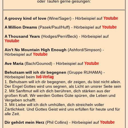
oder Taufen gerne gesungen:
A groovy kind of love
(Wine/Sager) - Hörbeispiel auf
Youtube
A Million Dreams
(Pasek/Paul/Huff) - Hörbeispiel auf
Youtube
A Thousand Years
(Hodges/Perri/Beck) - Hörbeispiel auf
Youtube
Ain't No Mountain High Enough
(Ashford/Simpson) -
Hörbeispiel auf
Youtube
Ave Maria
(Bach/Gounod) - Hörbeispiel auf
Youtube
Behutsam will ich dir begegnen
(Gruppe RUHAMA) -
Hörbeispiel beim
tvd-Verlag
1. Behutsam will ich dir begegnen, dir zeigen, du bist nicht allein.
Der Engel Gottes wird uns segnen, als Licht an unsrer Seite sein
2. Mit Sanftmut will ich dich berühren, dich stärken aus der
großen Kraft. Wir werden Gottes Güte spüren, die Leben und
Vergeben schafft.
3. Mit Liebe will ich dich umhüllen, dich streicheln voller
Zärtlichkeit. Und Gottes Geist wird uns erfüllen für heute und für
alle Zeit.
Dir gehört mein Herz
(Phil Collins) - Hörbeispiel auf
Youtube