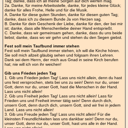
Tag; danke, dass ich all meine Sorgen auf dich werfen mag.
2a. Danke, für meine Arbeitsstelle, danke, für jedes kleine Glück;
danke für alles Frohe, Helle und für die Musik.
A. Danke für diese guten Stunden, danke für diesen guten Tag;
danke, dass ich zu diesem Bunde Ja von Herzen sag.
B. Danke für dein Geschenk der Liebe, danke für den, der bei mir
ist; danke, dass alle Menschenliebe deiner Hand entsprießt.
C. Danke, dass wir gemeinsam gehen, danke, dass du uns beide
liebst; danke, dass wo wir gehn und stehen du den Segen giebst.
Fest soll mein Taufbund immer stehen
Fest soll mein Taufbund immer stehen, ich will die Kirche hören.
Sie soll mich allzeit gläubig sehen und folgsam ihren Lehren.
Dank sei dem Herrn, der mich aus Gnad in seine Kirch berufen
hat; nie will ich von ihr weichen!
Gib uns Frieden jeden Tag
1. Gib uns Frieden jeden Tag! Lass uns nicht allein, denn du hast
uns fest versprochen, stets bei uns zu sein! Denn nur du, unser
Gott, denn nur du, unser Gott, hast die Menschen in der Hand.
Lass uns nicht allein!
2. Gib uns Freiheit jeden Tag! Lass uns nicht allein! Lass für
Frieden uns und Freiheit immer tätig sein! Denn durch dich,
unsern Gott, denn durch dich, unsern Gott, sind wir frei in jedem
Land. Lass uns nicht allein!
3. Gib uns Freude jeden Tag! Lass uns nicht allein! Für die
kleinsten Freundlichkeiten lass uns dankbar sein! Denn nur du,
unser Gott, denn nur du, unser Gott, hast uns alle in der Hand.
Lass uns nicht allein!