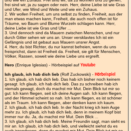
frei sind wir, ja zu sagen oder nein. Herr, deine Liebe ist wie Gras
und Ufer, wie Wind und Weite und wie ein Zuhaus.
2. Wir wollen Freiheit, um uns selbst zu finden, Freiheit, aus der
man etwas machen kann, Freiheit, die auch noch offen ist für
Träume, wo Baum und Blume Wurzeln schlagen kann. Herr,
deine Liebe ist wie Gras und Ufer ...
3. Und dennoch sind da Mauern zwischen Menschen, und nur
durch Gitter sehen wir uns an. Unser versklavtes Ich ist ein
Gefängnis und ist gebaut aus Mauern unsrer Angst.
4. Herr, du bist Richter, du nur kannst befreien, wenn du uns
freisprichst, dann ist Freiheit da. Freiheit, sie gilt für Menschen,
Völker, Rassen, soweit wie deine Liebe uns ergreift.
Hero
(Enrique Iglesias) - Hörbeispiel auf
Youtube
Ich glaub, ich hab dich lieb
(Rolf Zuckowski) -
Hörbeispiel
1. Ich glaub, ich hab dich lieb. Das hab ich bisher noch keinem
gesagt. Ich glaub, ich hab dich lieb. Das zu schreiben hab ich
niemals gewagt, doch du machst mir Mut. Dein Blick tut mir so
gut: Ich kann fliegen, seit ich deine Augen sah. Ich kann fliegen,
und der Himmel scheint so nah. Ich kann fliegen, es ist schöner
als im Traum. Ich kann fliegen, aber denken kann ich kaum.
2. Ich glaub, ich hab dich lieb. In der Nacht krieg ich kein Auge
mehr zu. Ich glaub, ich hab dich lieb, denn in meinem Kopf bist
immer nur du. Ja, du machst mir Mut. Dein Blick ...
3. Ich glaub, ich hab dich lieb. Meine Freundin sagt, man sieht es
mir an. Ich glaub, ich hab dich lieb, und vielleicht siehst du es
auch irgendwann, denn du machst mir Mut. Dein Blick tut mir so