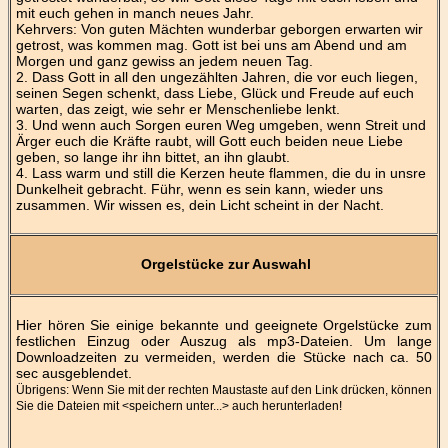
mit euch gehen in manch neues Jahr.
Kehrvers: Von guten Mächten wunderbar geborgen erwarten wir
getrost, was kommen mag. Gott ist bei uns am Abend und am
Morgen und ganz gewiss an jedem neuen Tag.
2. Dass Gott in all den ungezählten Jahren, die vor euch liegen,
seinen Segen schenkt, dass Liebe, Glück und Freude auf euch
warten, das zeigt, wie sehr er Menschenliebe lenkt.
3. Und wenn auch Sorgen euren Weg umgeben, wenn Streit und
Ärger euch die Kräfte raubt, will Gott euch beiden neue Liebe
geben, so lange ihr ihn bittet, an ihn glaubt.
4. Lass warm und still die Kerzen heute flammen, die du in unsre
Dunkelheit gebracht. Führ, wenn es sein kann, wieder uns
zusammen. Wir wissen es, dein Licht scheint in der Nacht.
Orgelstücke zur Auswahl
Hier hören Sie einige bekannte und geeignete Orgelstücke zum
festlichen Einzug oder Auszug als mp3-Dateien. Um lange
Downloadzeiten zu vermeiden, werden die Stücke nach ca. 50
sec ausgeblendet.
Übrigens: Wenn Sie mit der rechten Maustaste auf den Link drücken, können
Sie die Dateien mit <speichern unter...> auch herunterladen!