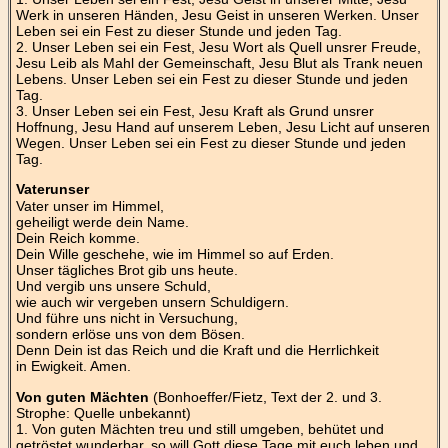
Werk in unseren Händen, Jesu Geist in unseren Werken. Unser
Leben sei ein Fest zu dieser Stunde und jeden Tag.
2. Unser Leben sei ein Fest, Jesu Wort als Quell unsrer Freude,
Jesu Leib als Mahl der Gemeinschaft, Jesu Blut als Trank neuen
Lebens. Unser Leben sei ein Fest zu dieser Stunde und jeden
Tag.
3. Unser Leben sei ein Fest, Jesu Kraft als Grund unsrer
Hoffnung, Jesu Hand auf unserem Leben, Jesu Licht auf unseren
Wegen. Unser Leben sei ein Fest zu dieser Stunde und jeden
Tag.
Vaterunser
Vater unser im Himmel,
geheiligt werde dein Name.
Dein Reich komme.
Dein Wille geschehe, wie im Himmel so auf Erden.
Unser tägliches Brot gib uns heute.
Und vergib uns unsere Schuld,
wie auch wir vergeben unsern Schuldigern.
Und führe uns nicht in Versuchung,
sondern erlöse uns von dem Bösen.
Denn Dein ist das Reich und die Kraft und die Herrlichkeit
in Ewigkeit. Amen.
Von guten Mächten
(Bonhoeffer/Fietz, Text der 2. und 3.
Strophe: Quelle unbekannt)
1. Von guten Mächten treu und still umgeben, behütet und
getröstet wunderbar, so will Gott diese Tage mit euch leben und