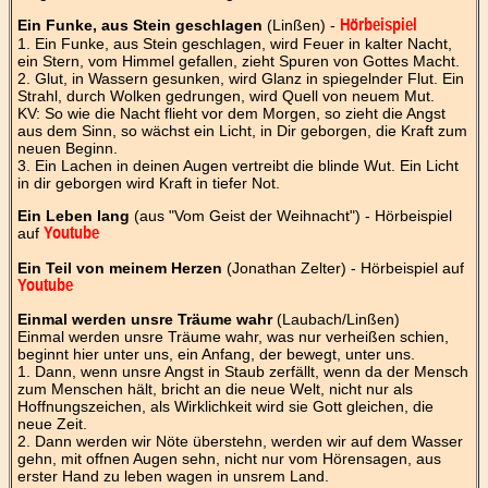
Ein Funke, aus Stein geschlagen
(Linßen) -
Hörbeispiel
1. Ein Funke, aus Stein geschlagen, wird Feuer in kalter Nacht,
ein Stern, vom Himmel gefallen, zieht Spuren von Gottes Macht.
2. Glut, in Wassern gesunken, wird Glanz in spiegelnder Flut. Ein
Strahl, durch Wolken gedrungen, wird Quell von neuem Mut.
KV: So wie die Nacht flieht vor dem Morgen, so zieht die Angst
aus dem Sinn, so wächst ein Licht, in Dir geborgen, die Kraft zum
neuen Beginn.
3. Ein Lachen in deinen Augen vertreibt die blinde Wut. Ein Licht
in dir geborgen wird Kraft in tiefer Not.
Ein Leben lang
(aus "Vom Geist der Weihnacht") - Hörbeispiel
auf
Youtube
Ein Teil von meinem Herzen
(Jonathan Zelter) - Hörbeispiel auf
Youtube
Einmal werden unsre Träume wahr
(Laubach/Linßen)
Einmal werden unsre Träume wahr, was nur verheißen schien,
beginnt hier unter uns, ein Anfang, der bewegt, unter uns.
1. Dann, wenn unsre Angst in Staub zerfällt, wenn da der Mensch
zum Menschen hält, bricht an die neue Welt, nicht nur als
Hoffnungszeichen, als Wirklichkeit wird sie Gott gleichen, die
neue Zeit.
2. Dann werden wir Nöte überstehn, werden wir auf dem Wasser
gehn, mit offnen Augen sehn, nicht nur vom Hörensagen, aus
erster Hand zu leben wagen in unsrem Land.