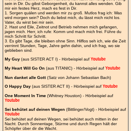
sein in Dir. Du gibst Geborgenheit, du kannst alles wenden. Gib
mir ein festes Herz, mach es fest in Dir.
1. Sorgen quälen und werden mir zu groß. Mutlos frag ich: Was
wird morgen sein? Doch du liebst mich, du lässt mich nicht los.
Vater, du wirst bei mir sein.
2. Hast und Eile, Zeitnot und Betrieb nehmen mich gefangen,
jagen mich. Herr, ich rufe: Komm und mach mich frei. Führe du
mich Schritt für Schritt.
3. Es gibt Tage, die bleiben ohne Sinn. Hilflos seh ich, wie die Zeit
verrinnt Stunden, Tage, Jahre gehn dahin, und ich frag, wo sie
geblieben sind.
My Guy
(aus SISTER ACT I) - Hörbeispiel auf
Youtube
My Heart Will Go On
(aus TITANIC) - Hörbeispiel auf
Youtube
Nun danket alle Gott
(Satz von Johann Sebastian Bach)
O Happy Day
(aus SISTER ACT II) - Hörbeispiel auf
Youtube
One Moment In Time
(Whitney Houston) - Hörbeispiel auf
Youtube
Sei behütet auf deinen Wegen
(Bittlinger/Vogt) - Hörbeispiel auf
Youtube
Sei behütet auf deinen Wegen, sei behütet auch mitten in der
Nacht. Durch Sonnentage, Stürme und durch Regen hält der
Schöpfer über dir die Wacht.