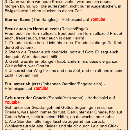
3. Dann werden wir neue Kreise ziehn, wird uns ein neues
Morgen blühn, wo Tote auferstehn, nicht nur in Augenblicken, in
Ewigkeit wird Leben glücken in dieser Zeit.
Eternal flame
(The Bangles) - Hörbeispiel auf
Youtube
Freut euch im Herrn allezeit
(Reisich/Engel)
Freut euch im Herrn allezeit, freut euch im Herrn allezeit! Freuet
euch, freuet euch, freut euch in dem Herrn!
1. Freude ist das helle Licht über uns. Freude ist die große Kraft,
die Gott schenkt.
2. Wenn die Trauer euch bedrückt, hört auf Gott. Er sagt euch
das gute Wort, das euch hilft.
3. Gebt, was ihr empfangen habt, andern hin, dass die ganze
Welt erfährt, wer Gott ist.
4. Jesus ist der Weg für uns und das Ziel; und er ruft uns in sein
Licht. Hört auf ihn!
Für immer ab jetzt
(Johannes Oerding/Engelsgleich) -
Hörbeispiel auf
Youtube
Geh unter der Gnade
(Siebald/Heizmann) - Hörbeispiel auf
Youtube
Geh unter der Gnade, geh mit Gottes Segen, geh in seinem
Frieden, was auch immer du tust. Geh unter der Gnade, hör auf
Gottes Worte, bleib in seiner Nähe, ob du wachst oder ruhst.
1. Alte Stunden, alte Tage lässt du zögernd nur zurück.
Wohlvertraut wie alte Kleider sind sie dir durch Leid und Glück.