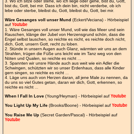
3. Wo ich sitze oder stehe, wo ich liege oder gehe, bist du, Gott,
bist du, Gott, bei mir. Dass ich dein bin, nicht verderbe, ob ich
lebe oder sterbe, bleibst du, Gott, bleibst du, Gott, bei mir.
Wäre Gesanges voll unser Mund
(Eckert/Veciana) - Hörbeispiel
auf
Youtube
1. Wäre Gesanges voll unser Mund, voll wie das Meer und sein
Rauschen, klänge der Jubel von Herzensgrund schön, dass die
Engel selbst lauschen, so reichte es nicht, es reichte doch nicht,
dich, Gott, unsern Gott, recht zu loben.
2. Stünde in unsern Augen auch Glanz, wärmten wir uns an dem
Strahlen, trügen die Füße uns leicht wie im Tanz weg von den
Nöten und Qualen, so reichte es nicht ...
3. Spannten wir unsre Hände auch aus weit wie ein Adler die
Schwingen, schützten wir so unser Erdenhaus, dass alle Kinder
gern singen, so reichte es nicht ...
4. Läge uns auch von Herzen daran, all jene Male zu nennen, da
du uns so viel Gutes getan, daran wir dich, Gott, erkennen, so
reichte es nicht ...
When I Fall In Love
(Young/Heyman) - Hörbeispiel auf
Youtube
You Light Up My Life
(Brooks/Boone) - Hörbeispiel auf
Youtube
You Raise Me Up
(Secret Garden/Pascal) - Hörbeispiel auf
Youtube