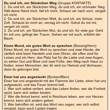
Du und ich, ein Stückchen Weg
(Gruppe KONTAKTE)
1. Du und ich, ein Stückchen Weg, du und ich, ein schmaler Steg.
Hält deine Hand mich, fall ich nicht. Schaun wir nach vorn, vergeh
ich nicht.
2. Du und ich, ein Stückchen Welt, du und ich, ein Schutz, mein
Zelt. Schaust du mich an, versag ich nicht. Gehst du mit mir,
vergeh ich nicht.
3. Du und ich, ein Stückchen Mut, du und ich, für viele gut. Geht
ihr mit uns, gelingt der Traum. Gehen wir mit euch, erblüht der
Baum.
Einen Mund, ein gutes Wort zu sprechen
(Büssing/Horn)
Einen Mund, ein gutes Wort zu sprechen und zwei Hände, die
zärtlich sind beim Handeln und zwei Ohren, die offen sind für
Leises und ein Herz, das Platz hat für die Liebe und zwei Augen,
zu sehen Gut und Böse und zwei Füße, den Weg nach Haus zu
finden, einen Menschen, der dir wird zur Heimat und Vertrauen,
dass du geborgen bist.
Einer hat uns angesteckt
(Bücken/Blarr)
Einer hat uns angesteckt mit der Flamme der Liebe, einer hat uns
aufgeweckt, und das Feuer brennt hell.
1. Wer sich selbst verliert, wird das Leben finden, wer die Freiheit
spürt, kann sich selber binden.
2. Wer die Armut kennt, wird in Reichtum leben, wer von Herzen
brennt, kann sich andern geben.
3. Wer betroffen ist, wird das Wort neu sagen, wer sich selbst
vergisst, kann auch Lasten tragen.