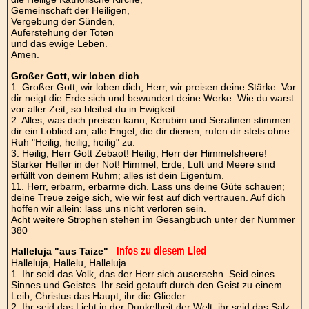
Gemeinschaft der Heiligen,
Vergebung der Sünden,
Auferstehung der Toten
und das ewige Leben.
Amen.
Großer Gott, wir loben dich
1. Großer Gott, wir loben dich; Herr, wir preisen deine Stärke. Vor
dir neigt die Erde sich und bewundert deine Werke. Wie du warst
vor aller Zeit, so bleibst du in Ewigkeit.
2. Alles, was dich preisen kann, Kerubim und Serafinen stimmen
dir ein Loblied an; alle Engel, die dir dienen, rufen dir stets ohne
Ruh "Heilig, heilig, heilig" zu.
3. Heilig, Herr Gott Zebaot! Heilig, Herr der Himmelsheere!
Starker Helfer in der Not! Himmel, Erde, Luft und Meere sind
erfüllt von deinem Ruhm; alles ist dein Eigentum.
11. Herr, erbarm, erbarme dich. Lass uns deine Güte schauen;
deine Treue zeige sich, wie wir fest auf dich vertrauen. Auf dich
hoffen wir allein: lass uns nicht verloren sein.
Acht weitere Strophen stehen im Gesangbuch unter der Nummer
380
Halleluja "aus Taize"
Infos zu diesem Lied
Halleluja, Hallelu, Halleluja ...
1. Ihr seid das Volk, das der Herr sich ausersehn. Seid eines
Sinnes und Geistes. Ihr seid getauft durch den Geist zu einem
Leib, Christus das Haupt, ihr die Glieder.
2. Ihr seid das Licht in der Dunkelheit der Welt, ihr seid das Salz